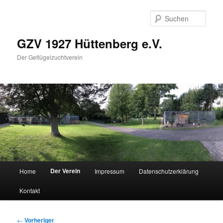
Zum
primären
Such
Inhalt
springen
GZV 1927 Hüttenberg e.V.
Der Geflügelzuchtverein
Hauptmenü
Der Verein
Home
Impressum
Datenschutzerklärung
Kontakt
Beitragsnavigation
←
Vorheriger