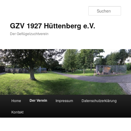
Zum
primären
Such
Inhalt
springen
GZV 1927 Hüttenberg e.V.
Der Geflügelzuchtverein
Hauptmenü
Der Verein
Home
Impressum
Datenschutzerklärung
Kontakt